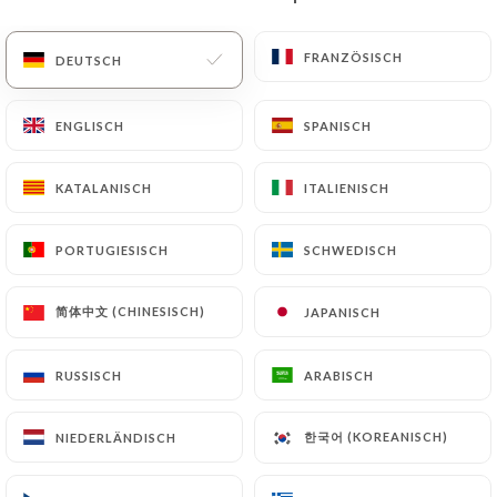
DE
MENÜ
FRANZÖSISCH
FRANZÖSISCH
DEUTSCH
DEUTSCH
ENGLISCH
ENGLISCH
SPANISCH
SPANISCH
KATALANISCH
KATALANISCH
ITALIENISCH
ITALIENISCH
/
START
KONTAKT
Kontakt
PORTUGIESISCH
PORTUGIESISCH
SCHWEDISCH
SCHWEDISCH
简体中文 (CHINESISCH)
简体中文 (CHINESISCH)
JAPANISCH
JAPANISCH
RUSSISCH
RUSSISCH
ARABISCH
ARABISCH
한국어 (KOREANISCH)
한국어 (KOREANISCH)
NIEDERLÄNDISCH
NIEDERLÄNDISCH
La Ravigote