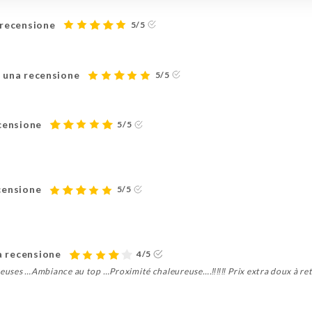
 recensione
5/5
o una recensione
5/5
ecensione
5/5
censione
5/5
a recensione
4/5
uses …Ambiance au top …Proximité chaleureuse….‼️‼️‼️ Prix extra doux à ret