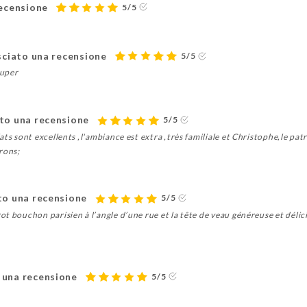
recensione
5/5
sciato una recensione
5/5
ouper
to una recensione
5/5
ts sont excellents ,l'ambiance est extra ,très familiale et Christophe,le pat
rons;
to una recensione
5/5
t bouchon parisien à l’angle d’une rue et la tête de veau généreuse et déli
 una recensione
5/5