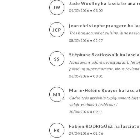
Jade Woolley ha lasciato una 
JW
09/05/2026
•
03:05
jean christophe prangere ha la
JCP
Très bon accueil et cuisine. A ne pas l
08/05/2026
•
05:57
Stéphane Szatkownik ha lascia
SS
Nous avons adoré ce restaurant, les pla
passé un super moment. Nous reviend
06/05/2026
•
03:01
Marie-Hélène Rouyer ha lascia
MR
Cadre très agréable typiquement bistro
valait vraiment le détour !
30/04/2026
•
09:11
Fabien RODRIGUEZ ha lasciato
FR
29/04/2026
•
08:56