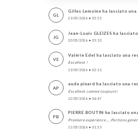
Gilles Lemoine ha lasciato una
GL
23/05/2026
•
05:53
Jean-Louis GLEIZES ha lasciat
JG
20/05/2026
•
05:33
Valérie Edel ha lasciato una r
VE
Excellent !
13/05/2026
•
02:13
aude pinard ha lasciato una re
AP
Excellent comme toujours!
12/05/2026
•
06:47
PIERRE BOUTIN ha lasciato un
PB
Premiere experience ….Portions génére
11/05/2026
•
01:53