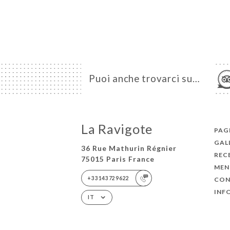
Puoi anche trovarci su…
La Ravigote
PAGI
GAL
36 Rue Mathurin Régnier
REC
75015 Paris France
MEN
+33143729622
CON
INF
IT